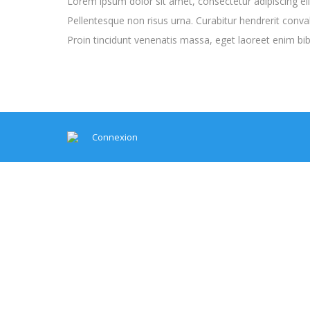
Lorem ipsum dolor sit amet, consectetur adipiscing elit
Pellentesque non risus urna. Curabitur hendrerit conva
Proin tincidunt venenatis massa, eget laoreet enim 
Connexion