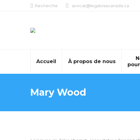
Search:
Recherche
avocat@legalvisacanada.ca
N
Accueil
À propos de nous
pour
Mary Wood