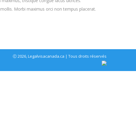
m maximus, tristique congue lacus ultrices.
en mollis. Morbi maximus orci non tempus placerat.
Ⓒ 2026, Legalvisacanada.ca | Tous droits réservés