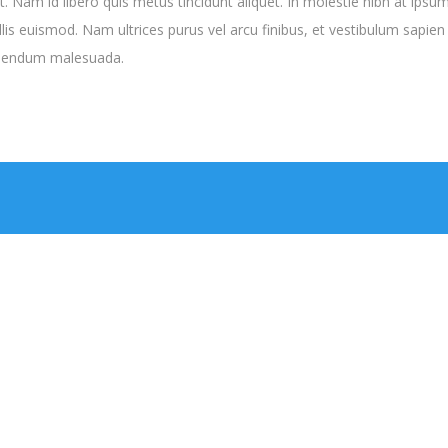
. Nam id libero quis metus tincidunt aliquet. In molestie nibh at ipsu
llis euismod. Nam ultrices purus vel arcu finibus, et vestibulum sapi
bibendum malesuada.