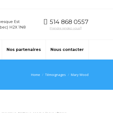
514 868 0557
vesque Est
ébec) H2X 1N8
Prendre rendez-vous
Nos partenaires
Nous contacter
You are here:
Home
Témoignages
Mary Wood